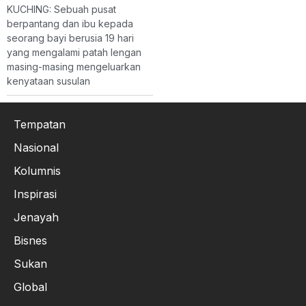
KUCHING: Sebuah pusat
berpantang dan ibu kepada
seorang bayi berusia 19 hari
yang mengalami patah lengan
masing-masing mengeluarkan
kenyataan susulan
Tempatan
Nasional
Kolumnis
Inspirasi
Jenayah
Bisnes
Sukan
Global