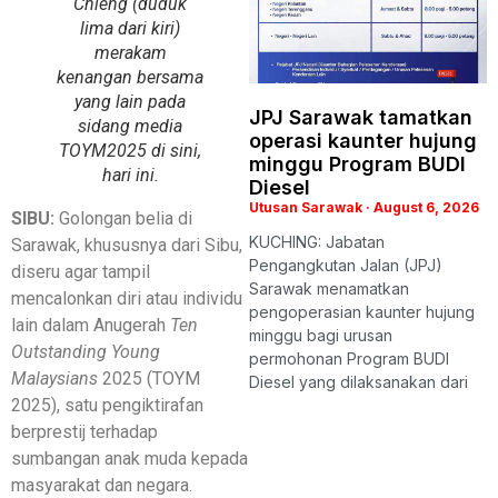
Chieng (duduk
lima dari kiri)
merakam
kenangan bersama
yang lain pada
JPJ Sarawak tamatkan
sidang media
operasi kaunter hujung
TOYM2025 di sini,
minggu Program BUDI
hari ini.
Diesel
Utusan Sarawak
August 6, 2026
SIBU:
Golongan belia di
KUCHING: Jabatan
Sarawak, khususnya dari Sibu,
Pengangkutan Jalan (JPJ)
diseru agar tampil
Sarawak menamatkan
mencalonkan diri atau individu
pengoperasian kaunter hujung
lain dalam Anugerah
Ten
minggu bagi urusan
Outstanding Young
permohonan Program BUDI
Malaysians
2025 (TOYM
Diesel yang dilaksanakan dari
2025), satu pengiktirafan
berprestij terhadap
sumbangan anak muda kepada
masyarakat dan negara.