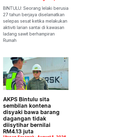
BINTULU: Seorang lelaki berusia
27 tahun berjaya diselamatkan
selepas sesat ketika melakukan
aktiviti larian santai di kawasan
ladang sawit berhampiran
Rumah
AKPS Bintulu sita
sembilan kontena
disyaki bawa barang
dagangan tidak
diisytihar bernilai
RM4.13 juta
Utusan Sarawak
August 5, 2026