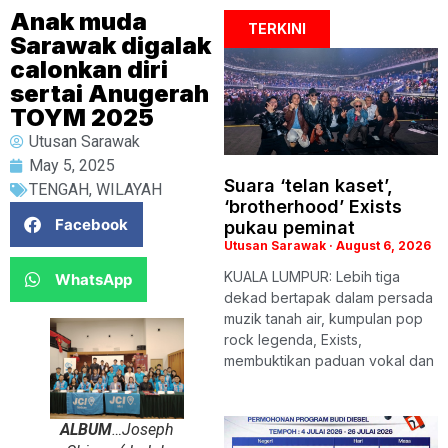
Anak muda
TERKINI
Sarawak digalak
calonkan diri
sertai Anugerah
TOYM 2025
Utusan Sarawak
May 5, 2025
Suara ‘telan kaset’,
TENGAH
,
WILAYAH
‘brotherhood’ Exists
Facebook
pukau peminat
Utusan Sarawak
August 6, 2026
KUALA LUMPUR: Lebih tiga
WhatsApp
dekad bertapak dalam persada
muzik tanah air, kumpulan pop
rock legenda, Exists,
membuktikan paduan vokal dan
ALBUM
…Joseph