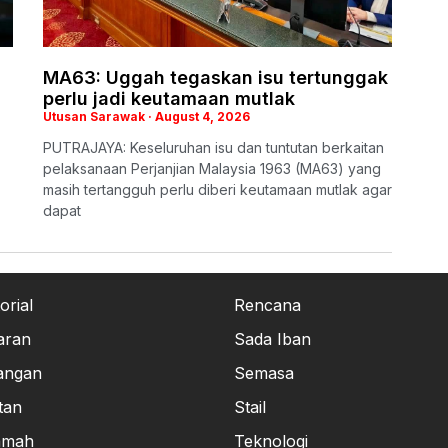
MA63: Uggah tegaskan isu tertunggak
perlu jadi keutamaan mutlak
Utusan Sarawak
August 4, 2026
​PUTRAJAYA: Keseluruhan isu dan tuntutan berkaitan
pelaksanaan Perjanjian Malaysia 1963 (MA63) yang
masih tertangguh perlu diberi keutamaan mutlak agar
dapat
orial
Rencana
aran
Sada Iban
angan
Semasa
tan
Stail
amah
Teknologi