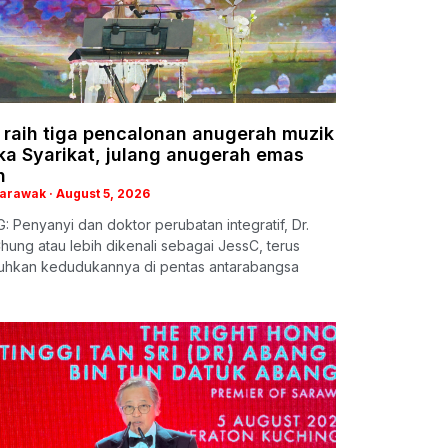
 raih tiga pencalonan anugerah muzik
ka Syarikat, julang anugerah emas
h
Sarawak
August 5, 2026
 Penyanyi dan doktor perubatan integratif, Dr.
hung atau lebih dikenali sebagai JessC, terus
hkan kedudukannya di pentas antarabangsa