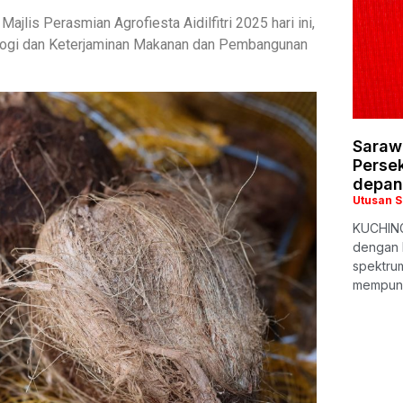
jlis Perasmian Agrofiesta Aidilfitri 2025 hari ini,
logi dan Keterjaminan Makanan dan Pembangunan
Saraw
Persek
depan
Utusan 
KUCHING
dengan 
spektrum
mempuny