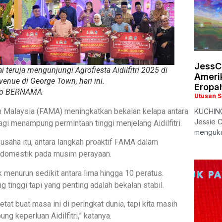
JessC
i teruja mengunjungi Agrofiesta Aidilfitri 2025 di
Ameri
venue di George Town, hari ini.
Eropa
to BERNAMA
Utusan 
 Malaysia (FAMA) meningkatkan bekalan kelapa antara
KUCHING:
Jessie C
gi menampung permintaan tinggi menjelang Aidilfitri.
menguku
usaha itu, antara langkah proaktif FAMA dalam
 domestik pada musim perayaan.
k menurun sedikit antara lima hingga 10 peratus.
 tinggi tapi yang penting adalah bekalan stabil.
at buat masa ini di peringkat dunia, tapi kita masih
 keperluan Aidilfitri,” katanya.