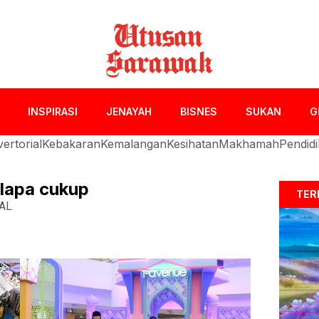
INSPIRASI
JENAYAH
BISNES
SUKAN
G
ertorial
Kebakaran
Kemalangan
Kesihatan
Makhamah
Pendid
kelapa cukup
TER
AL