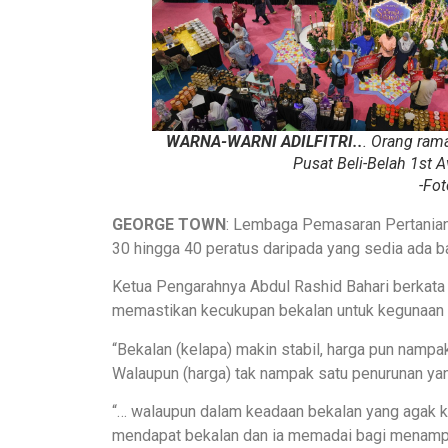
WARNA-WARNI ADILFITRI..
. Orang rama
Pusat Beli-Belah 1st A
-Fo
GEORGE TOWN
: Lembaga Pemasaran Pertanian
30 hingga 40 peratus daripada yang sedia ada ba
Ketua Pengarahnya Abdul Rashid Bahari berkata 
memastikan kecukupan bekalan untuk kegunaan
“Bekalan (kelapa) makin stabil, harga pun nampa
Walaupun (harga) tak nampak satu penurunan yang
“… walaupun dalam keadaan bekalan yang agak ket
mendapat bekalan dan ia memadai bagi menampung