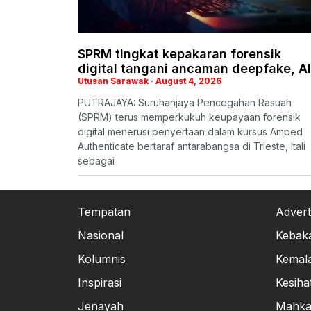
SPRM tingkat kepakaran forensik
digital tangani ancaman deepfake, AI
Utusan Sarawak
August 4, 2026
PUTRAJAYA: Suruhanjaya Pencegahan Rasuah
(SPRM) terus memperkukuh keupayaan forensik
digital menerusi penyertaan dalam kursus Amped
Authenticate bertaraf antarabangsa di Trieste, Itali
sebagai
Tempatan
Advert
Nasional
Kebak
Kolumnis
Kemal
Inspirasi
Kesiha
Jenayah
Mahk