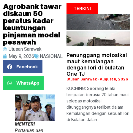
Agrobank tawar
TERKINI
diskaun 50
peratus kadar
keuntungan
pinjaman modal
pesawah
Utusan Sarawak
Penunggang motosikal
May 9, 2026
NASIONAL
maut kemalangan
Facebook
dengan lori di bulatan
One TJ
Utusan Sarawak
August 8, 2026
WhatsApp
KUCHING: Seorang lelaki
tempatan berusia 20 tahun maut
selepas motosikal
ditunggangnya terlibat dalam
kemalangan dengan sebuah lori
di Bulatan Jalan
MENTERI
Pertanian dan