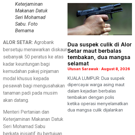
Keterjaminan
Makanan Datuk
Seri Mohamad
Sabu. Foto
Bernama
ALOR SETAR:
Agrobank
Dua suspek culik di Alor
bersetuju menawarkan diskaun
Setar maut berbalas
tembakan, dua mangsa
sebanyak 50 peratus ke atas
selamat
kadar keuntungan bagi
Utusan Sarawak
August 8, 2026
kemudahan pakej pinjaman
KUALA LUMPUR: Dua suspek
modal khusus kepada
dipercayai warga asing maut
pesawah bagi mengusahakan
dalam kejadian berbalas
tanaman padi pada musim
tembakan dengan polis
akan datang.
ketika operasi menyelamatkan
dua mangsa culik dijalankan
Menteri Pertanian dan
Keterjaminan Makanan Datuk
Seri Mohamad Sabu
berkata inisiatif itu bertujuan