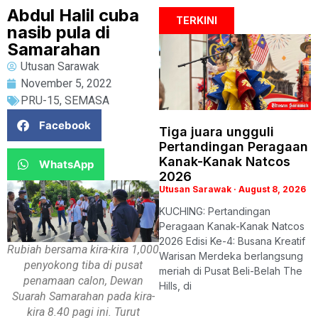
Abdul Halil cuba
TERKINI
nasib pula di
Samarahan
Utusan Sarawak
November 5, 2022
PRU-15
,
SEMASA
Facebook
Tiga juara ungguli
Pertandingan Peragaan
Kanak-Kanak Natcos
WhatsApp
2026
Utusan Sarawak
August 8, 2026
KUCHING: Pertandingan
Peragaan Kanak-Kanak Natcos
2026 Edisi Ke-4: Busana Kreatif
Rubiah bersama kira-kira 1,000
Warisan Merdeka berlangsung
penyokong tiba di pusat
meriah di Pusat Beli-Belah The
penamaan calon, Dewan
Hills, di
Suarah Samarahan pada kira-
kira 8.40 pagi ini. Turut