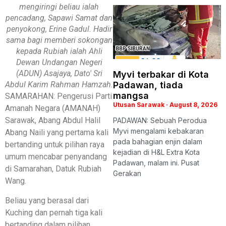
mengiringi beliau ialah
pencadang, Sapawi Samat dan
penyokong, Erine Gadul. Hadir
sama bagi memberi sokongan
kepada Rubiah ialah Ahli
Dewan Undangan Negeri
(ADUN) Asajaya, Dato' Sri
Myvi terbakar di Kota
Padawan, tiada
Abdul Karim Rahman Hamzah.
mangsa
SAMARAHAN: Pengerusi Parti
Utusan Sarawak
August 8, 2026
Amanah Negara (AMANAH)
Sarawak, Abang Abdul Halil
PADAWAN: Sebuah Perodua
Myvi mengalami kebakaran
Abang Naili yang pertama kali
pada bahagian enjin dalam
bertanding untuk pilihan raya
kejadian di H&L Extra Kota
umum mencabar penyandang
Padawan, malam ini. Pusat
di Samarahan, Datuk Rubiah
Gerakan
Wang.
Beliau yang berasal dari
Kuching dan pernah tiga kali
bertanding dalam pilihan