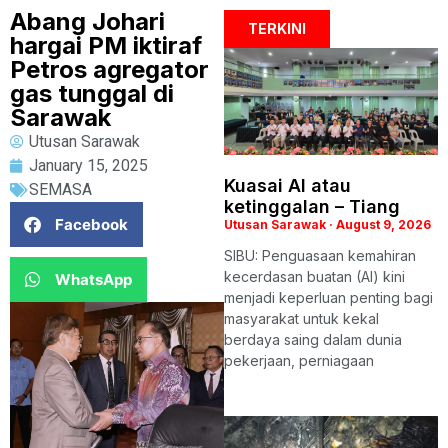
Abang Johari
TERKINI
hargai PM iktiraf
Petros agregator
gas tunggal di
Sarawak
Utusan Sarawak
January 15, 2025
Kuasai AI atau
SEMASA
ketinggalan – Tiang
Facebook
Utusan Sarawak
August 9, 2026
SIBU: Penguasaan kemahiran
kecerdasan buatan (AI) kini
WhatsApp
menjadi keperluan penting bagi
masyarakat untuk kekal
berdaya saing dalam dunia
pekerjaan, perniagaan