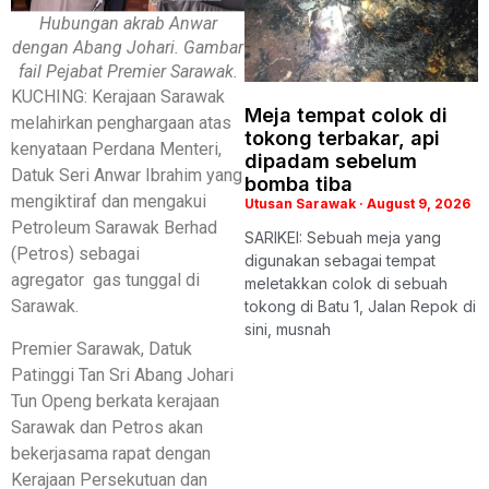
Hubungan akrab Anwar
dengan Abang Johari. Gambar
fail Pejabat Premier Sarawak.
KUCHING: Kerajaan Sarawak
Meja tempat colok di
melahirkan penghargaan atas
tokong terbakar, api
kenyataan Perdana Menteri,
dipadam sebelum
Datuk Seri Anwar Ibrahim yang
bomba tiba
mengiktiraf dan mengakui
Utusan Sarawak
August 9, 2026
Petroleum Sarawak Berhad
SARIKEI: Sebuah meja yang
(Petros) sebagai
digunakan sebagai tempat
agregator gas tunggal di
meletakkan colok di sebuah
Sarawak.
tokong di Batu 1, Jalan Repok di
sini, musnah
Premier Sarawak, Datuk
Patinggi Tan Sri Abang Johari
Tun Openg berkata kerajaan
Sarawak dan Petros akan
bekerjasama rapat dengan
Kerajaan Persekutuan dan