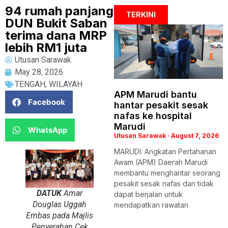
94 rumah panjang
TERKINI
DUN Bukit Saban
terima dana MRP
lebih RM1 juta
Utusan Sarawak
May 28, 2026
TENGAH
,
WILAYAH
APM Marudi bantu
Facebook
hantar pesakit sesak
nafas ke hospital
Marudi
WhatsApp
Utusan Sarawak
August 7, 2026
MARUDI: Angkatan Pertahanan
Awam (APM) Daerah Marudi
membantu menghantar seorang
pesakit sesak nafas dan tidak
DATUK
Amar
dapat berjalan untuk
Douglas Uggah
mendapatkan rawatan
Embas pada Majlis
Penyerahan Cek