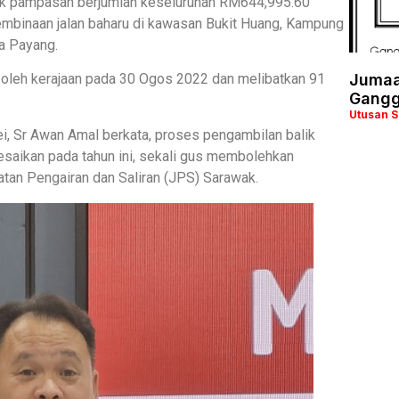
ek pampasan berjumlah keseluruhan RM644,995.60
pembinaan jalan baharu di kawasan Bukit Huang, Kampung
a Payang.
kan oleh kerajaan pada 30 Ogos 2022 dan melibatkan 91
Jumaa
Gangg
Utusan 
i, Sr Awan Amal berkata, proses pengambilan balik
lesaikan pada tahun ini, sekali gus membolehkan
batan Pengairan dan Saliran (JPS) Sarawak.