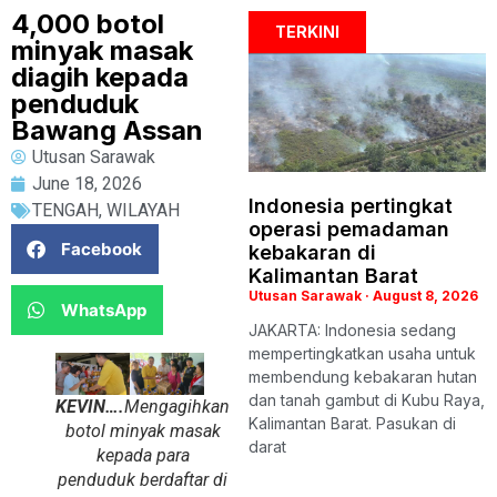
4,000 botol
TERKINI
minyak masak
diagih kepada
penduduk
Bawang Assan
Utusan Sarawak
June 18, 2026
Indonesia pertingkat
TENGAH
,
WILAYAH
operasi pemadaman
Facebook
kebakaran di
Kalimantan Barat
Utusan Sarawak
August 8, 2026
WhatsApp
JAKARTA: Indonesia sedang
mempertingkatkan usaha untuk
membendung kebakaran hutan
dan tanah gambut di Kubu Raya,
KEVIN….
Mengagihkan
Kalimantan Barat. Pasukan di
botol minyak masak
darat
kepada para
penduduk berdaftar di