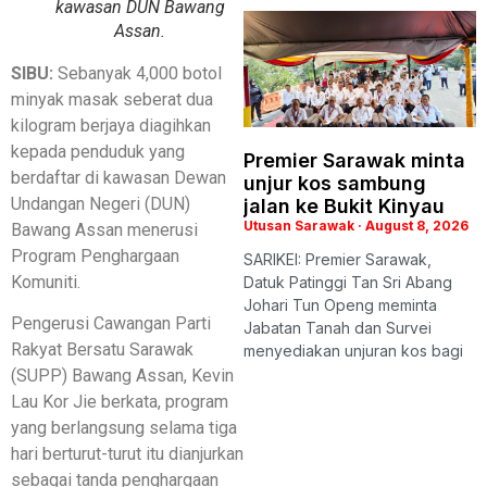
kawasan DUN Bawang
Assan.
SIBU:
Sebanyak 4,000 botol
minyak masak seberat dua
kilogram berjaya diagihkan
kepada penduduk yang
Premier Sarawak minta
berdaftar di kawasan Dewan
unjur kos sambung
Undangan Negeri (DUN)
jalan ke Bukit Kinyau
Utusan Sarawak
August 8, 2026
Bawang Assan menerusi
Program Penghargaan
SARIKEI: Premier Sarawak,
Komuniti.
Datuk Patinggi Tan Sri Abang
Johari Tun Openg meminta
Pengerusi Cawangan Parti
Jabatan Tanah dan Survei
Rakyat Bersatu Sarawak
menyediakan unjuran kos bagi
(SUPP) Bawang Assan, Kevin
Lau Kor Jie berkata, program
yang berlangsung selama tiga
hari berturut-turut itu dianjurkan
sebagai tanda penghargaan