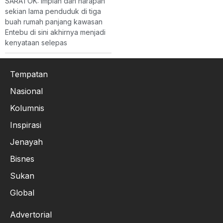
SARATOK: Impian dan harapan
sekian lama penduduk di tiga
buah rumah panjang kawasan
Entebu di sini akhirnya menjadi
kenyataan selepas
Tempatan
Nasional
Kolumnis
Inspirasi
Jenayah
Bisnes
Sukan
Global
Advertorial