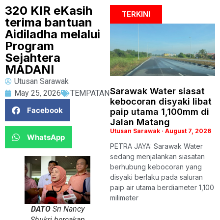
320 KIR eKasih
TERKINI
terima bantuan
Aidiladha melalui
Program
Sejahtera
MADANI
Utusan Sarawak
Sarawak Water siasat
May 25, 2026
TEMPATAN
kebocoran disyaki libat
Facebook
paip utama 1,100mm di
Jalan Matang
Utusan Sarawak
August 7, 2026
WhatsApp
PETRA JAYA: Sarawak Water
sedang menjalankan siasatan
berhubung kebocoran yang
disyaki berlaku pada saluran
paip air utama berdiameter 1,100
milimeter
DATO
Sri Nancy
Shukri bercakap