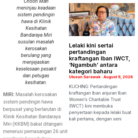
Choon Man
meninjau keadaan
sistem pendingin
hawa di Klinik
Kesihatan
Bandaraya Miri
susulan masalah
Lelaki kini sertai
kerosakan
pertandingan
berulang yang
kraftangan Iban IWCT,
menjejaskan
‘Ngambuh’ antara
keselesaan pesakit
kategori baharu
dan petugas
Utusan Sarawak
August 9, 2026
kesihatan.
KUCHING: Pertandingan
kraftangan Iban anjuran Iban
MIRI:
Masalah kerosakan
Women’s Charitable Trust
sistem pendingin hawa
(IWCT) kini membuka
berpusat yang berlarutan di
penyertaan kepada lelaki buat
Klinik Kesihatan Bandaraya
kali pertama, dengan seni
Miri (KKBM) bakal ditangani
menerusi pemasangan 26 unit