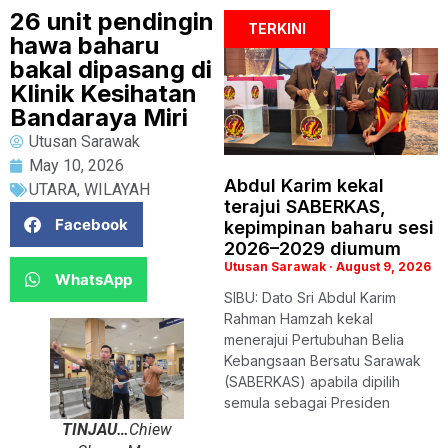
26 unit pendingin
TERKINI
hawa baharu
bakal dipasang di
Klinik Kesihatan
Bandaraya Miri
Utusan Sarawak
May 10, 2026
Abdul Karim kekal
UTARA
,
WILAYAH
terajui SABERKAS,
Facebook
kepimpinan baharu sesi
2026–2029 diumum
Utusan Sarawak
August 9, 2026
WhatsApp
SIBU: Dato Sri Abdul Karim
Rahman Hamzah kekal
menerajui Pertubuhan Belia
Kebangsaan Bersatu Sarawak
(SABERKAS) apabila dipilih
semula sebagai Presiden
TINJAU…
Chiew