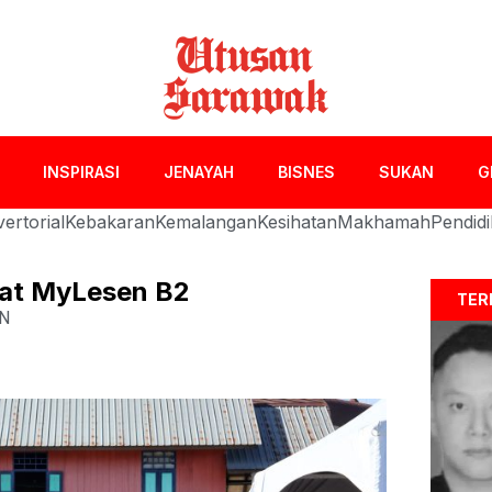
INSPIRASI
JENAYAH
BISNES
SUKAN
G
ertorial
Kebakaran
Kemalangan
Kesihatan
Makhamah
Pendid
aat MyLesen B2
TER
N