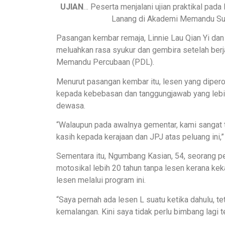
UJIAN
… Peserta menjalani ujian praktikal pa
Lanang di Akademi Memandu Sur
Pasangan kembar remaja, Linnie Lau Qian Yi dan 
meluahkan rasa syukur dan gembira setelah ber
Memandu Percubaan (PDL).
Menurut pasangan kembar itu, lesen yang diperol
kepada kebebasan dan tanggungjawab yang lebi
dewasa.
“Walaupun pada awalnya gementar, kami sangat ter
kasih kepada kerajaan dan JPJ atas peluang ini,” 
Sementara itu, Ngumbang Kasian, 54, seorang pe
motosikal lebih 20 tahun tanpa lesen kerana k
lesen melalui program ini.
“Saya pernah ada lesen L suatu ketika dahulu, 
kemalangan. Kini saya tidak perlu bimbang lagi t