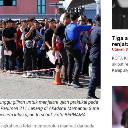
Tiga a
renjat
Utusan 
KOTA KIN
akibat r
Kampung
nggu giliran untuk menjalani ujian praktikal pada
 Parlimen 211 Lanang di Akademi Memandu Suria
peserta lulus ujian tersebut. Foto BERNAMA
eringkat usia telah memperoleh manfaat daripada