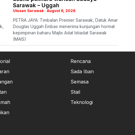
Sarawak – Uggah
Utusan Sarawak
August 6, 2026
PETRA JAYA: Timbalan Premier Sarawak, Datuk Amar
k,
Douglas Uggah Embas menerima kunjungan hormat
kepimpinan baharu Majlis Adat Istiadat Sarawak
(MAIS)
orial
Rencana
aran
Sada Iban
angan
Semasa
tan
Stail
amah
Teknologi
ikan