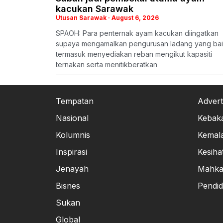
kacukan Sarawak
Utusan Sarawak
August 6, 2026
SPAOH: Para penternak ayam kacukan diingatkan
supaya mengamalkan pengurusan ladang yang bai
termasuk menyediakan reban mengikut kapasiti
ternakan serta menitikberatkan
Tempatan
Advert
Nasional
Kebak
Kolumnis
Kemal
Inspirasi
Kesiha
Jenayah
Mahk
Bisnes
Pendid
Sukan
Global