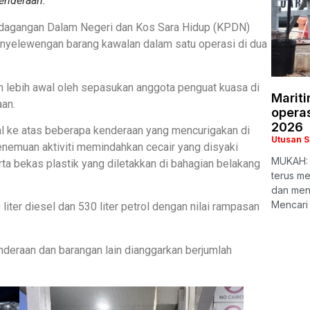
enderaan.
dagangan Dalam Negeri dan Kos Sara Hidup (KPDN)
nyelewengan barang kawalan dalam satu operasi di dua
kan lebih awal oleh sepasukan anggota penguat kuasa di
Marit
aan.
opera
2026
l ke atas beberapa kenderaan yang mencurigakan di
Utusan 
emuan aktiviti memindahkan cecair yang disyaki
MUKAH: 
ta bekas plastik yang diletakkan di bahagian belakang
terus m
dan meny
Mencari
liter diesel dan 530 liter petrol dengan nilai rampasan
nderaan dan barangan lain dianggarkan berjumlah