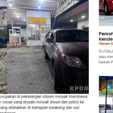
Pemoh
kende
Utusan 
PUTRAJA
atau me
bawah P
curigakan di pekarangan stesen minyak membawa
ecair yang disyaki minyak diesel dan petrol ke
yang diletakkan di bahagian belakang dan sisi