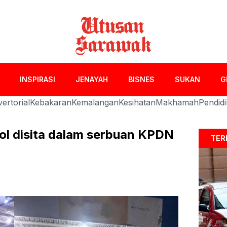
INSPIRASI
JENAYAH
BISNES
SUKAN
G
ertorial
Kebakaran
Kemalangan
Kesihatan
Makhamah
Pendid
etrol disita dalam serbuan KPDN
TER